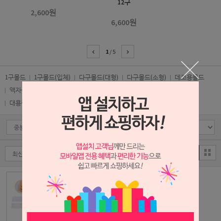
12구
2,600원
6,600원
1
/
5
1구몰드
1구몰드(입체)
다구몰드(대형)
다구몰드(소형)
데코용몰드
액자몰드
레이스몰드
석고타블렛몰드 1구
석고타블렛몰드 다구
대용량몰드
속비누몰드
다용도몰드
실리콘성형재료
KA028 - 속비누-
토끼
14,800원