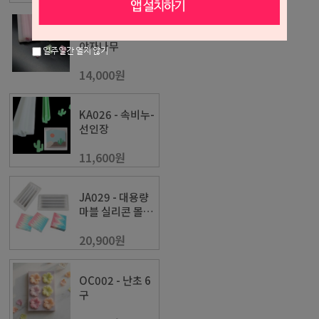
KA027 - 속비누-
야자나무
일주일간 열지 않기
14,000원
KA026 - 속비누-
선인장
11,600원
JA029 - 대용량
마블 실리콘 몰드
[1.2L]&4칸 아크
20,900원
릴 칸막이
OC002 - 난초 6
구