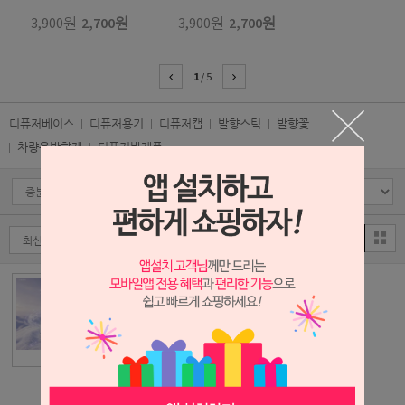
3,900원
2,700원
3,900원
2,700원
1
/
5
디퓨저베이스
디퓨저용기
디퓨저캡
발향스틱
발향꽃
차량용방향제
디퓨저반제품
아로마 디퓨저용
기(사각 유리병
만) [50ml]
800원
원형 양면 테이프