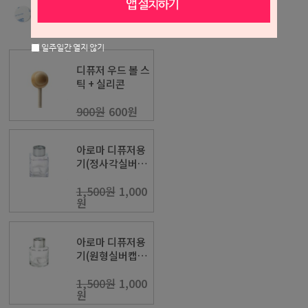
1,000원
800원
일주일간 열지 않기
디퓨저 우드 볼 스
틱 + 실리콘
900원
600원
아로마 디퓨저용
기(정사각실버
캡) [50ml]
1,500원
1,000
원
아로마 디퓨저용
기(원형실버캡)
[50ml]
1,500원
1,000
원