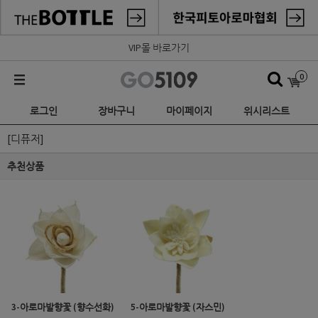
VIP몰 바로가기
0
로그인
장바구니
마이페이지
위시리스트
[디퓨저]
추천상품
3-아로마발향꽃 (향수선화)
5-아로마발향꽃 (자스민)