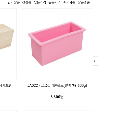
인기상품
신상품
낮은가격
높은가격
제조사순
상품명순
- 상자포함
JA022 - 고급실리콘몰드(분홍색) [600g]
6,600원