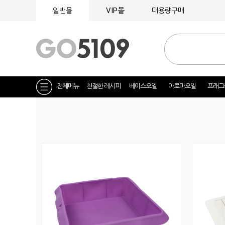
VIP몰
일반몰
대용량구매
전체메뉴
친절한 레시피
베이스오일
아로마오일
프래그