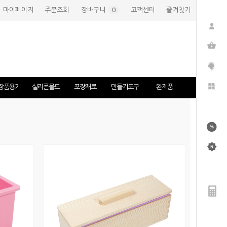
마이페이지
주문조회
장바구니
(
0
)
고객센터
즐겨찾기
장품용기
실리콘몰드
포장재료
만들기도구
완제품