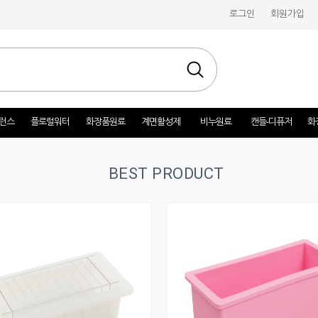
로그인
회원가입
런스
플로럴워터
화장품원료
계면활성제
비누원료
캔들-디퓨저
화
BEST PRODUCT