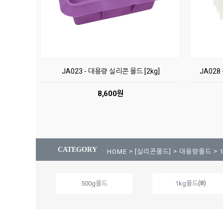
JA023 - 대용량 실리콘 몰드 [2kg]
JA028
8,600원
CATEGORY
>
>
>
HOME
[실리콘몰드]
대용량몰드
(8)
500g몰드
1kg몰드