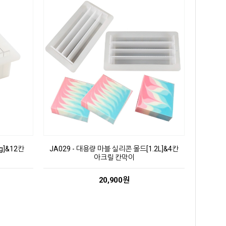
g]&12칸
JA029 - 대용량 마블 실리콘 몰드[1.2L]&4칸
아크릴 칸막이
20,900원