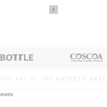
1
YOU ARE AT THE
NATURE'S GATE
보취급방침