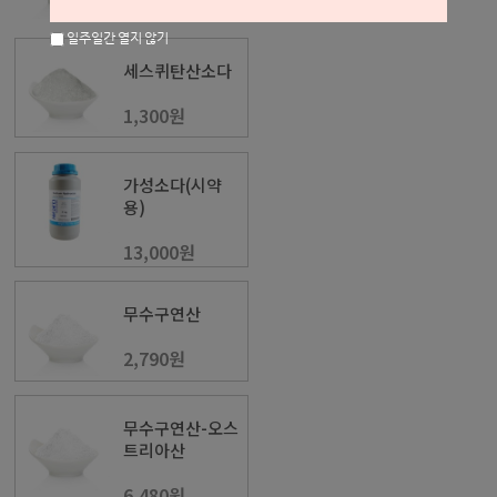
4,700원
일주일간 열지 않기
세스퀴탄산소다
1,300원
가성소다(시약
용)
13,000원
무수구연산
2,790원
무수구연산-오스
트리아산
6,480원