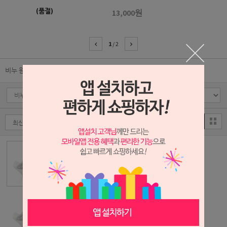
(품절)
13,000원
1
/
2
비누 원재료
중조-중국산
3,400원
과탄산소다