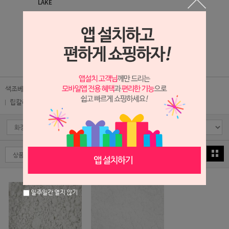
LAKE
5,800원
1
/
1
색조베이스
아이라이너/아이섀도우베이스
마이카
레이크
펄
립칼라색소
비비칼라베이스
옥사이드
일주일간 열지 않기