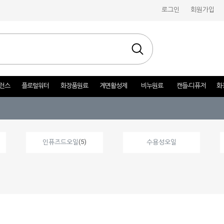
로그인
회원가입
런스
플로럴워터
화장품원료
계면활성제
비누원료
캔들-디퓨저
화
(5)
인퓨즈드오일
수용성오일