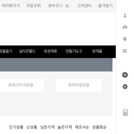
마이페이지
주문조회
장바구니
(
0
)
고객센터
즐겨찾기
장품용기
실리콘몰드
포장재료
만들기도구
완제품
프레스티지오일
프리미엄오일
인기상품
신상품
낮은가격
높은가격
제조사순
상품명순