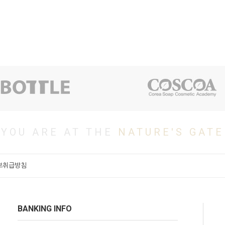
YOU ARE AT THE
NATURE'S GATE
보취급방침
BANKING INFO