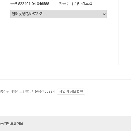
국민 822401-04-046588
예금주 : (주)마리노엘
통신판매업신고번호 :
서울용산00884
사업자정보확인
 by ㈜커넥트웨이브