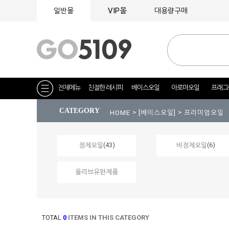
VIP몰
일반몰
대용량구매
전체메뉴
친절한 레시피
베이스오일
아로마오일
프래그
CATEGORY
>
>
HOME
[베이스오일]
프리미엄오일
(43)
(6)
정제오일
비정제오일
올리브유완제품
TOTAL
0
ITEMS IN THIS CATEGORY