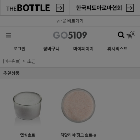
VIP몰 바로가기
0
로그인
장바구니
마이페이지
위시리스트
소금
[비누원료]
추천상품
엡섬솔트
히말라야 핑크 솔트-B