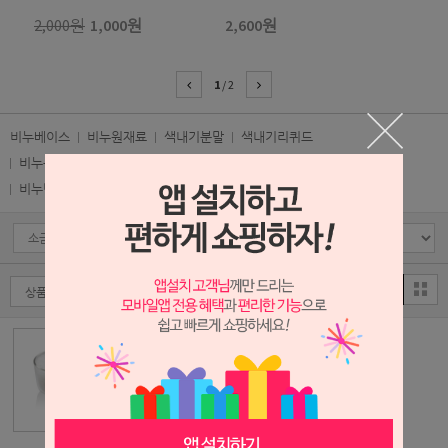
2,000원
1,000원
2,600원
1
/
2
비누베이스
비누원재료
색내기분말
색내기리퀴드
비누용 고농도추출물
프리미엄 분말
분말/허브/한약재
소금
비누만들기KIT
*할인* 호주 다이
아몬드 솔트-D
[1kg]
1,000원