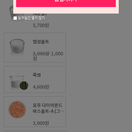
마사지용소금(미
세분말)
일주일간 열지 않기
5,700원
엡섬솔트
2,000원
1,000
원
죽염
4,600원
호주 다이아몬드
바스솔트-A (그레
이프푸르트)
3,000원