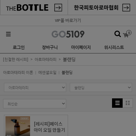
VIP몰 바로가기
0
로그인
장바구니
마이페이지
위시리스트
블랜딩
[친절한 레시피]
아로마테라피
아로마테라피 이론
에센셜오일
블랜딩
[레시피]페이스
아이 오일 만들기