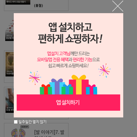
(품절)
[백과사전]증상별
아로마 요법
(품절)
[백과사전]아로
마블랜딩 백과사
전
(품절)
[발 이야기]8. 발
관리 테크닉
(품절)
일주일간 열지 않기
[발 이야기]7. 발