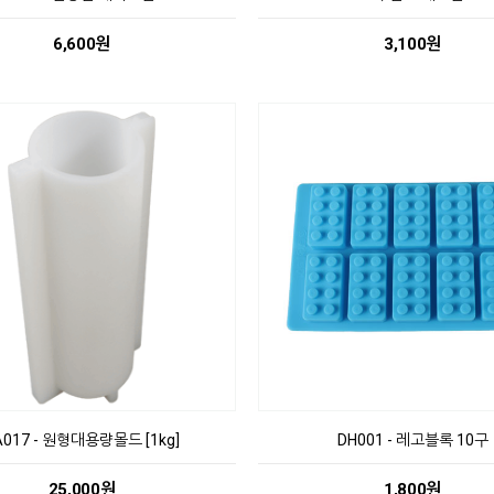
6,600원
3,100원
A017 - 원형대용량몰드 [1kg]
DH001 - 레고블록 10구
25,000원
1,800원