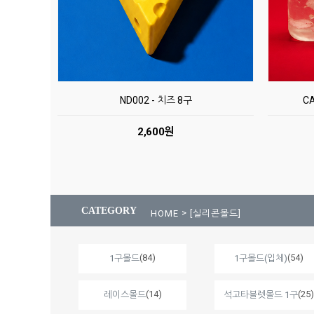
ND002 - 치즈 8구
C
2,600원
CATEGORY
>
HOME
[실리콘몰드]
(84)
(54)
1구몰드
1구몰드(입체)
(14)
(25)
레이스몰드
석고타블렛몰드 1구