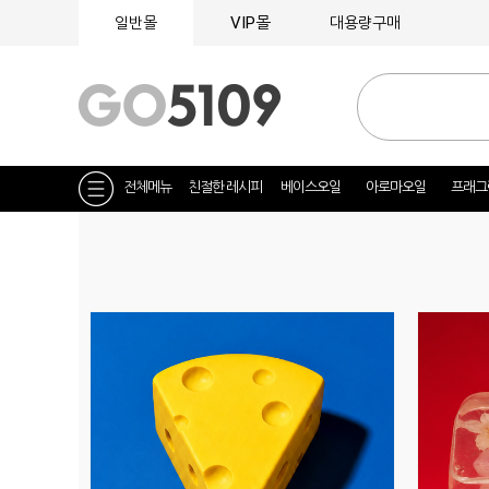
VIP몰
일반몰
대용량구매
전체메뉴
친절한 레시피
베이스오일
아로마오일
프래그