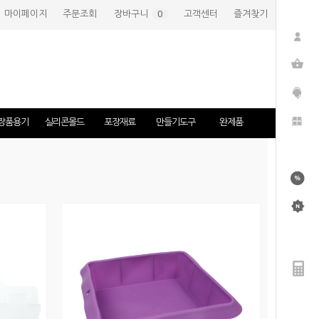
마이페이지
주문조회
장바구니
(
0
)
고객센터
즐겨찾기
장품용기
실리콘몰드
포장재료
만들기도구
완제품