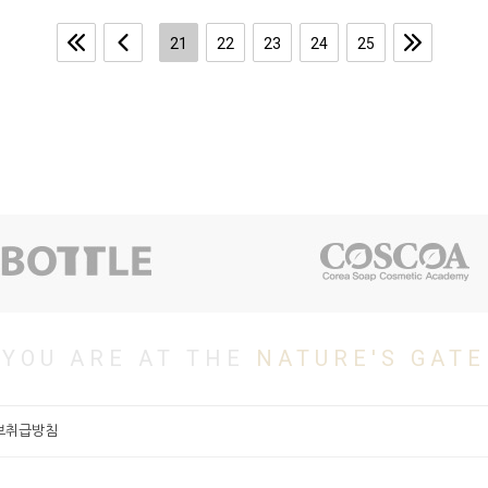
21
22
23
24
25
YOU ARE AT THE
NATURE'S GATE
보취급방침