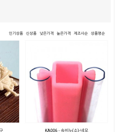
인기상품
신상품
낮은가격
높은가격
제조사순
상품명순
1구
KA006 - 속비누(소)-네모