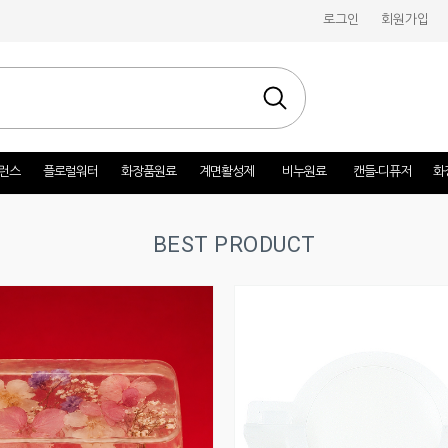
로그인
회원가입
런스
플로럴워터
화장품원료
계면활성제
비누원료
캔들-디퓨저
화
BEST PRODUCT