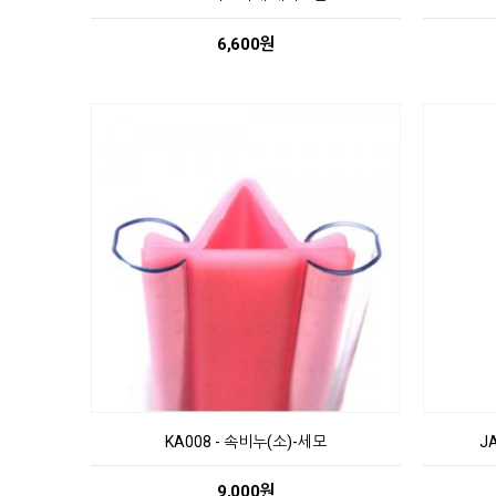
6,600원
KA008 - 속비누(소)-세모
J
9,000원