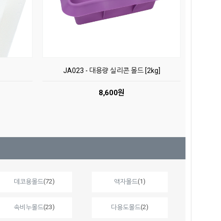
JA023 - 대용량 실리콘 몰드 [2kg]
8,600원
(72)
(1)
데코용몰드
액자몰드
(23)
(2)
속비누몰드
다용도몰드