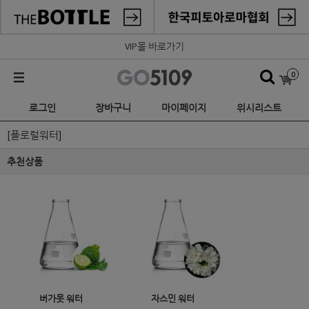
VIP몰 바로가기
0
로그인
장바구니
마이페이지
위시리스트
[플로럴워터]
추천상품
버가못 워터
자스민 워터