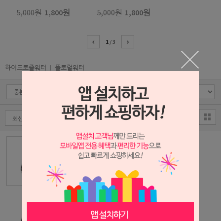
5,000원
1,800원
5,000원
1,800원
1
/
3
하이드로졸워터
플로럴워터
버가못 워터
5,000원
1,800
원
티트리 워터