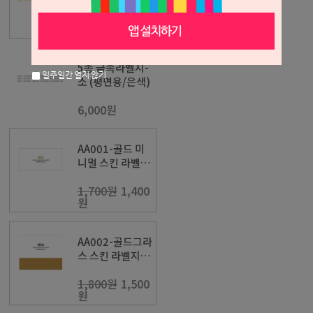
소 (평면용/금색)
6,000원
5종 금속라벨지-
일주일간 열지 않기
소 (평면용/은색)
6,000원
AA001-골드 미
니멀 스킨 라벨
지-[419]
1,700원
1,400
원
AA002-골드그라
스 스킨 라벨지-
[418]
1,800원
1,500
원