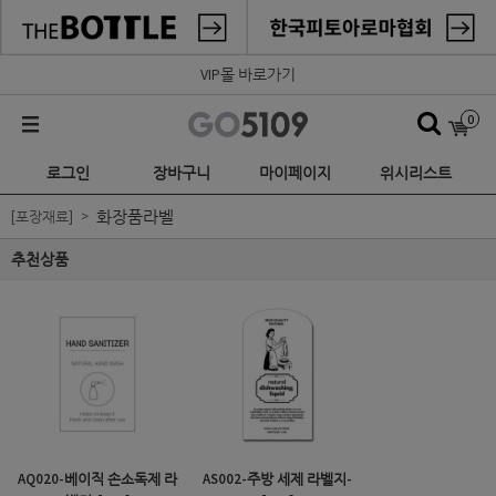
VIP몰 바로가기
0
로그인
장바구니
마이페이지
위시리스트
화장품라벨
[포장재료]
추천상품
AQ020-베이직 손소독제 라
AS002-주방 세제 라벨지-