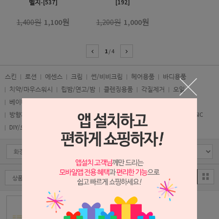
벨지-[537]
[192]
1,400원
1,100원
1,200원
1,000원
1
/
4
스킨
로션
에센스
크림
썬/비비크림
헤어용품
바디용품
치약/마우스워시
립밤/연고/밤
클렌징용품
각질제거
오일
베이비용품
여성용품
남성용품
강아지용품
살균/소독/방제
방향제/패브릭
호흡용품
세제
아로마에센셜오일
NATURAL BASIC
DIY/오가닉인증마크
타이포그래피티
화장품세트라벨지
5종 금속라벨지-