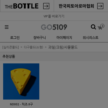
VIP몰 바로가기
0
로그인
장바구니
마이페이지
위시리스트
과일/크림/사물몰드
[실리콘몰드]
다구몰드(소형)
추천상품
ND002 - 치즈 8구