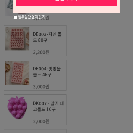
몰드 64구
3,300원
일주일간 열지 않기
DE003-자연 몰
드 80구
3,300원
DE004-빗방울
몰드 46구
3,000원
DK007 - 딸기 데
코몰드 10구
2,000원