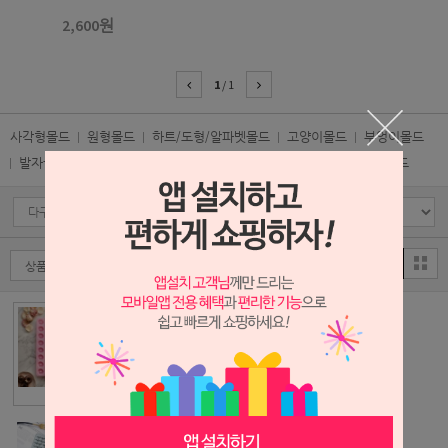
2,600원
1
/
1
사각형몰드
원형몰드
하트/도형/알파벳몰드
고양이몰드
부엉이몰드
발자국몰드
동물몰드
블럭몰드
과일/크림/사물몰드
초콜렛몰드
DA002-미니도넛
몰드 48구
1,400원
DE002-이동수단