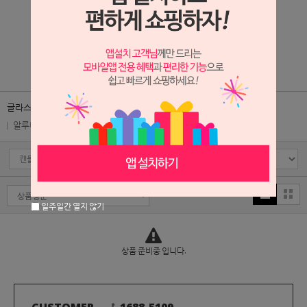
330ml
130ml
96원
78원
96원
78원
1
/
2
글라스
글라스 자
미국 리비글라스
미국 리비글라스 자
세라믹
알루미늄/스틸
티라이트/보티브용기
캔들리드(뚜껑)
일주일간 열지 않기
상품 준비중 입니다.
CUSTOMER
1688-5109