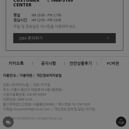
CENTER
평일
AM 10:00 - PM 17:00
점심시간
AM 12:00 - PM 13:00
주말 및 공휴일은 게시판을 이용해주세요.
Q&A 문의하기
카카오톡
공지사항
깐깐상품후기
PC버전
이용안내
이용약관
개인정보처리방침
상호: (주)마리노엘
/
대표: 차지영
주소: 서울시 용산구 새창로 93 A동 (용문동)
사업자등록번호: 106-86-60936
대표번호: 1688-5109
통신판매업신고번호: 서울용산00884
/
팩스번호: 02-704-5109
이메일: foreveroil09@naver.com
/
개인정보 정책 및 담당: 차지영
copyright © MARINOEL All Right Reserved