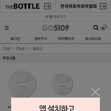
VIP몰 바로가기
0
로그인
장바구니
마이페이지
위시리스트
글라스
[캔들]
캔들용기
추천상품
0008) PP 캔들 리드 -
0006) PP 캔들 리드 -