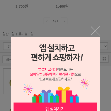
2,700원
1,400원
1
/
1
일반오일
유기농오일
피마자오일[정
제]
1,400원
대두오일(NON
GMO)[정제]