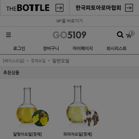
VIP몰 바로가기
0
로그인
장바구니
마이페이지
위시리스트
일반오일
[베이스오일]
정제오일
추천상품
달맞이오일[정제]
피마자오일[정제]