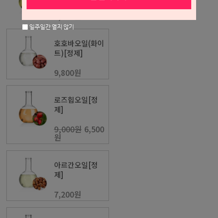
1,100원
일주일간 열지 않기
호호바오일(화이
트)[정제]
9,800원
로즈힙오일[정
제]
9,000원
6,500
원
아르간오일[정
제]
7,200원